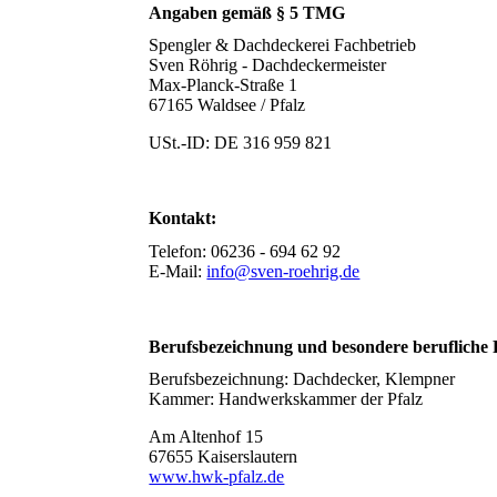
Angaben gemäß § 5 TMG
Spengler & Dachdeckerei Fachbetrieb
Sven Röhrig - Dachdeckermeister
Max-Planck-Straße 1
67165 Waldsee / Pfalz
USt.-ID: DE 316 959 821
Kontakt:
Telefon: 06236 - 694 62 92
E-Mail:
info@sven-roehrig.de
Berufsbezeichnung und besondere berufliche
Berufsbezeichnung: Dachdecker, Klempner
Kammer: Handwerkskammer der Pfalz
Am Altenhof 15
67655 Kaiserslautern
www.hwk-pfalz.de