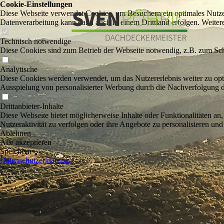
Cookie-Einstellungen
Diese Webseite verwendet Cookies, um Besuchern ein optimales Nutzerer
Datenverarbeitung kann dann auch in einem Drittland erfolgen. Weiter
Technisch notwendige
Diese Cookies sind zum Betrieb der Webseite notwendig, z.B. zum Sch
Analytische
Diese Cookies werden verwendet, um das Nutzererlebnis weiter zu optim
Ausspielung von personalisierter Werbung durch die Nachverfolgung de
Drittanbieter-Inhalte
Diese Webseite bietet möglicherweise Inhalte oder Funktionalitäten an,
Nutzeraktivität zu verfolgen oder ihre Angebote zu personalisieren und
Ablehnen
Alle akzeptieren
Speichern
Datenschutzerklärung