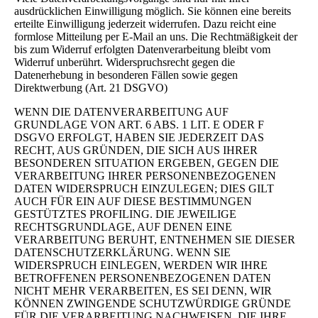
ausdrücklichen Einwilligung möglich. Sie können eine bereits
erteilte Einwilligung jederzeit widerrufen. Dazu reicht eine
formlose Mitteilung per E-Mail an uns. Die Rechtmäßigkeit der
bis zum Widerruf erfolgten Datenverarbeitung bleibt vom
Widerruf unberührt. Widerspruchsrecht gegen die
Datenerhebung in besonderen Fällen sowie gegen
Direktwerbung (Art. 21 DSGVO)
WENN DIE DATENVERARBEITUNG AUF
GRUNDLAGE VON ART. 6 ABS. 1 LIT. E ODER F
DSGVO ERFOLGT, HABEN SIE JEDERZEIT DAS
RECHT, AUS GRÜNDEN, DIE SICH AUS IHRER
BESONDEREN SITUATION ERGEBEN, GEGEN DIE
VERARBEITUNG IHRER PERSONENBEZOGENEN
DATEN WIDERSPRUCH EINZULEGEN; DIES GILT
AUCH FÜR EIN AUF DIESE BESTIMMUNGEN
GESTÜTZTES PROFILING. DIE JEWEILIGE
RECHTSGRUNDLAGE, AUF DENEN EINE
VERARBEITUNG BERUHT, ENTNEHMEN SIE DIESER
DATENSCHUTZERKLÄRUNG. WENN SIE
WIDERSPRUCH EINLEGEN, WERDEN WIR IHRE
BETROFFENEN PERSONENBEZOGENEN DATEN
NICHT MEHR VERARBEITEN, ES SEI DENN, WIR
KÖNNEN ZWINGENDE SCHUTZWÜRDIGE GRÜNDE
FÜR DIE VERARBEITUNG NACHWEISEN, DIE IHRE