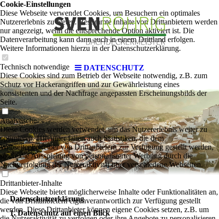
Cookie-Einstellungen
Diese Webseite verwendet Cookies, um Besuchern ein optimales
Nutzererlebnis zu bieten. Bestimmte Inhalte von Drittanbietern werden
nur angezeigt, wenn die entsprechende Option aktiviert ist. Die
Datenverarbeitung kann dann auch in einem Drittland erfolgen.
Weitere Informationen hierzu in der Datenschutzerklärung.
Technisch notwendige
DATENSCHUTZ
Diese Cookies sind zum Betrieb der Webseite notwendig, z.B. zum
Schutz vor Hackerangriffen und zur Gewährleistung eines
konsistenten und der Nachfrage angepassten Erscheinungsbilds der
Seite.
Analytische
Diese Cookies werden verwendet, um das Nutzererlebnis weiter zu
optimieren. Hierunter fallen auch Statistiken, die dem
Webseitenbetreiber von Drittanbietern zur Verfügung gestellt werden,
sowie die Ausspielung von personalisierter Werbung durch die
Nachverfolgung der Nutzeraktivität über verschiedene Webseiten.
Drittanbieter-Inhalte
Diese Webseite bietet möglicherweise Inhalte oder Funktionalitäten an,
Datenschutzerklärung
die von Drittanbietern eigenverantwortlich zur Verfügung gestellt
werden. Diese Drittanbieter können eigene Cookies setzen, z.B. um
1. Datenschutz auf einen Blick
die Nutzeraktivität zu verfolgen oder ihre Angebote zu personalisieren